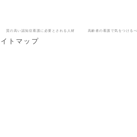
質の高い認知症看護に必要とされる人材
高齢者の看護で気をつける
サイトマップ